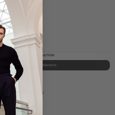
gl. Versandkosten
Lieferzeit: 1-3 Tage
Auf die Wunschliste
In den Warenkorb
se Retoure
s 11:00, Versand am selben Tag