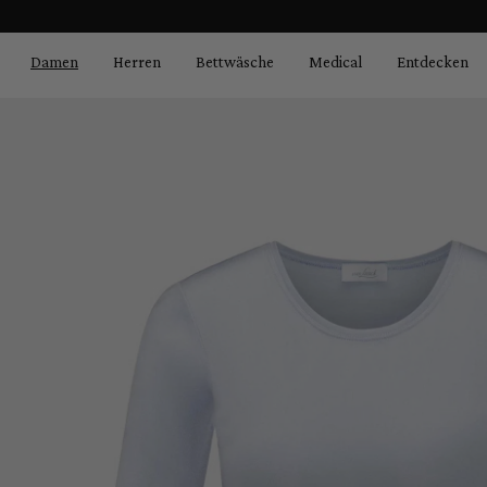
Bildergalerie überspringen
springen
Zur Hauptnavigation springen
Damen
Herren
Bettwäsche
Medical
Entdecken