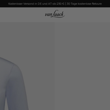
Kostenloser Versand in DE und AT ab 250 € | 30 Tage kostenlose Retoure