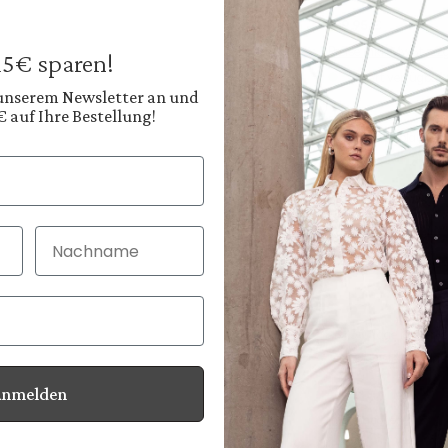
129,95 €
Preise inkl. MwSt. zz
 15€ sparen!
Sofort verfügbar, 
 unserem Newsletter an und
€ auf Ihre Bestellung!
Farbe:
Helles Pastellblau
Nachname
30 Tage kostenlo
Bei Bestellung bi
Anmelden
Informationen