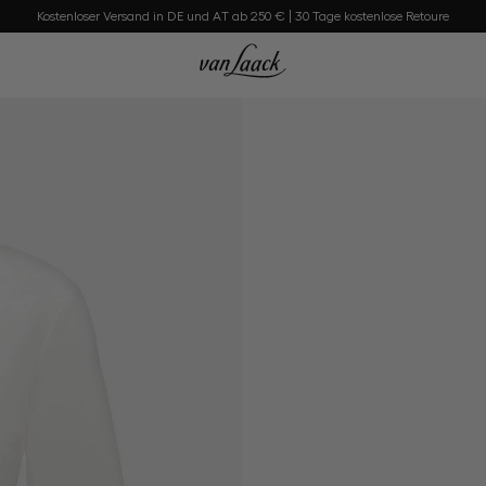
Kostenloser Versand in DE und AT ab 250 € | 30 Tage kostenlose Retoure