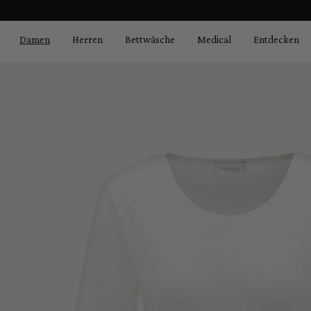
Bildergalerie überspringen
springen
Zur Hauptnavigation springen
Damen
Herren
Bettwäsche
Medical
Entdecken