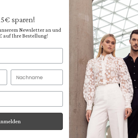
129,95 €
Preise inkl. MwSt. zz
 15€ sparen!
Sofort verfügbar, 
 unserem Newsletter an und
€ auf Ihre Bestellung!
Farbe:
Cremiges Offwhite
Nachname
30 Tage kostenlo
Bei Bestellung bi
Anmelden
Informationen