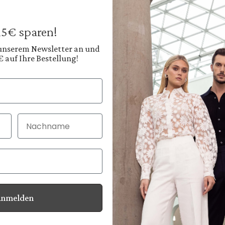
129,95 €
Preise inkl. MwSt. zz
 15€ sparen!
Sofort verfügbar, 
 unserem Newsletter an und
€ auf Ihre Bestellung!
Farbe:
Cremiges Offwhite
Nachname
30 Tage kostenlo
Bei Bestellung bi
Anmelden
Informationen