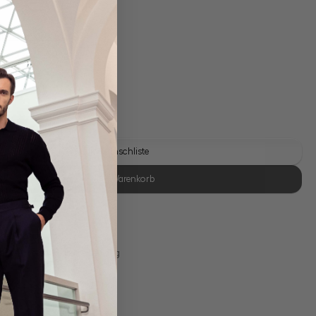
gl. Versandkosten
Lieferzeit: 1-3 Tage
Auf die Wunschliste
In den Warenkorb
se Retoure
s 11:00, Versand am selben Tag