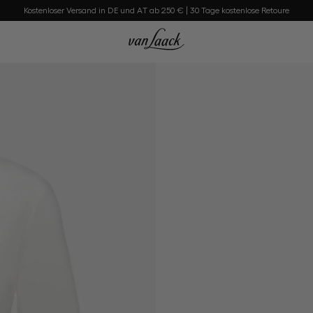
Kostenloser Versand in DE und AT ab 250 € | 30 Tage kostenlose Retoure