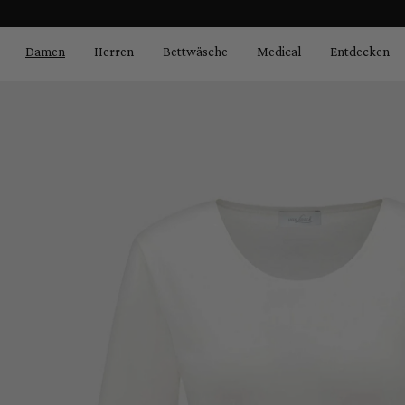
Bildergalerie überspringen
springen
Zur Hauptnavigation springen
Damen
Herren
Bettwäsche
Medical
Entdecken