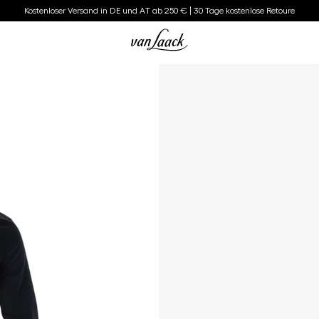
Kostenloser Versand in DE und AT ab 250 € | 30 Tage kostenlose Retoure