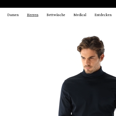
Bildergalerie überspringen
springen
Zur Hauptnavigation springen
Damen
Herren
Bettwäsche
Medical
Entdecken