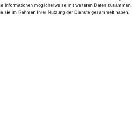
se Informationen möglicherweise mit weiteren Daten zusammen, 
 die sie im Rahmen Ihrer Nutzung der Dienste gesammelt haben.
opeline-Hemd
Popeline-Hemd
Popeline-Hemd
mit extralengem Arm und Umschlagmanschette
Tailor Fit
mit Haifischkragen