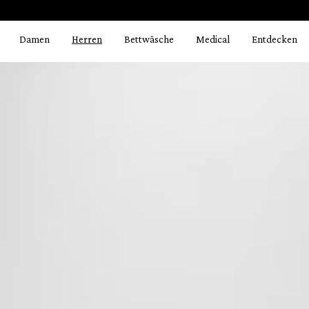
Bildergalerie überspringen
springen
Zur Hauptnavigation springen
Damen
Herren
Bettwäsche
Medical
Entdecken