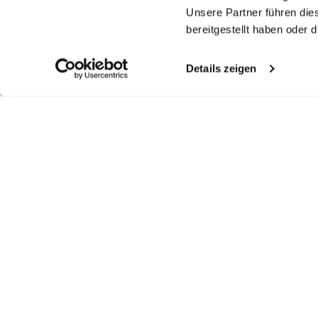
Unsere Partner führen die
bereitgestellt haben oder
Details zeigen
Ähnliche Artikel
Popeline-Hemd
Gestreiftes Hemd
Popline-Hemd
P
mit Haifischkragen
aus Popeline mit Haifischkragen
mit Haifischkragen Slim Fit