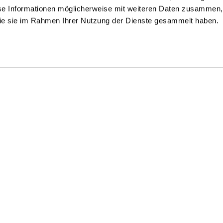
se Informationen möglicherweise mit weiteren Daten zusammen, 
 die sie im Rahmen Ihrer Nutzung der Dienste gesammelt haben.
emd mit Wende-
Twill-Hemd
Twill-Hemd
ragen
s Popeline
bügelfrei mit Kentkragen
bügelfrei mit Haifischkragen