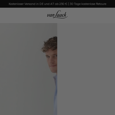
Kostenloser Versand in DE und AT ab 250 € | 30 Tage kostenlose Retoure