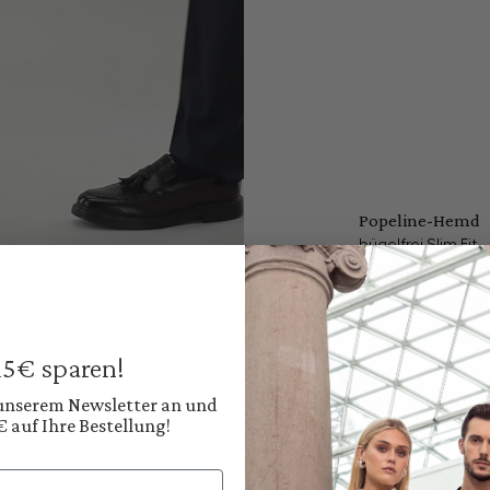
Popeline-Hemd
bügelfrei Slim Fit
149,95 €
Preise inkl. MwSt. zz
Sofort verfügbar, 
 15€ sparen!
Farbe:
Blaues Nadelstreifen
 unserem Newsletter an und
€ auf Ihre Bestellung!