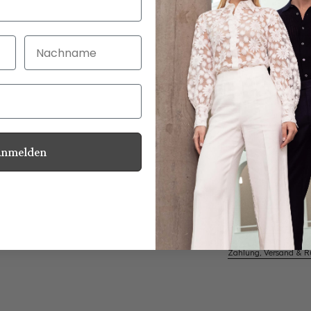
Nachname
30 Tage kostenlo
Bei Bestellung bi
Anmelden
Perlmuttknöpfe
Informationen
Pflegehinweise zu dies
Zahlung, Versand & 