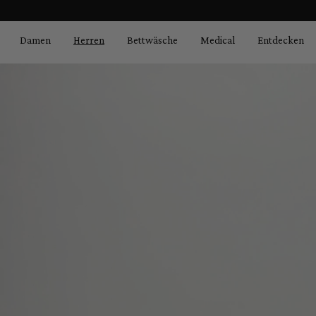
Bildergalerie überspringen
springen
Zur Hauptnavigation springen
Damen
Herren
Bettwäsche
Medical
Entdecken