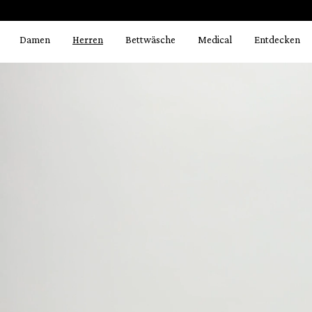
Bildergalerie überspringen
springen
Zur Hauptnavigation springen
Damen
Herren
Bettwäsche
Medical
Entdecken