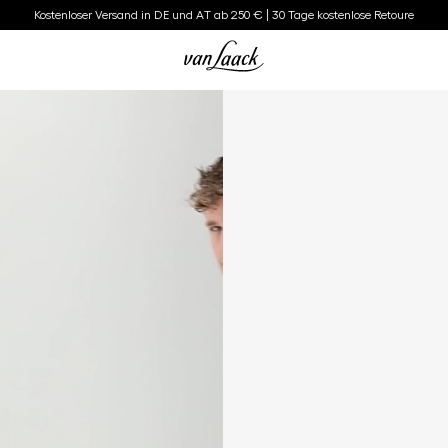
Kostenloser Versand in DE und AT ab 250 € | 30 Tage kostenlose Retoure