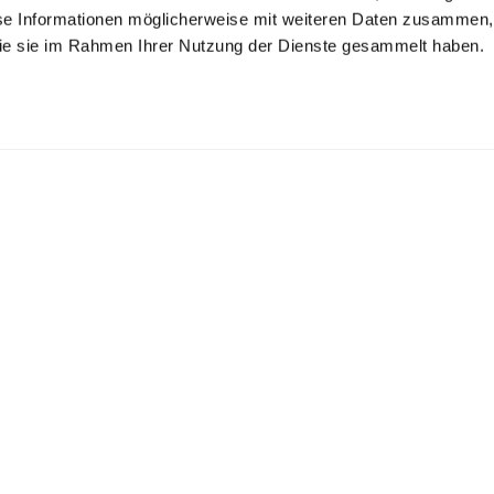
se Informationen möglicherweise mit weiteren Daten zusammen, 
 die sie im Rahmen Ihrer Nutzung der Dienste gesammelt haben.
emd mit Wende-
Twill-Hemd
Twill-Hemd
ragen
s Popeline
bügelfrei mit Kentkragen
bügelfrei mit Haifischkragen