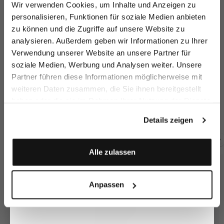
Melden Sie sich zu unserem Newsletter an und
Wir verwenden Cookies, um Inhalte und Anzeigen zu
sparen Sie 15€ auf Ihre Bestellung!
personalisieren, Funktionen für soziale Medien anbieten
zu können und die Zugriffe auf unsere Website zu
Email
analysieren. Außerdem geben wir Informationen zu Ihrer
Verwendung unserer Website an unsere Partner für
soziale Medien, Werbung und Analysen weiter. Unsere
Vorname
Nachname
Partner führen diese Informationen möglicherweise mit
weiteren Daten zusammen, die Sie ihnen bereitgestellt
Poloshirt
T-Shirt
T-Shirt
To
haben oder die sie im Rahmen Ihrer Nutzung der Dienste
aus Seidensatin
aus Schweizer Baumwolljersey
aus Schweizer Baumwolljersey
Geburtstag
gesammelt haben.
199,95 €
119,95 €
119,95 €
1
269,95 €
Details zeigen
Anmelden
Zusammen kaufen mit
Alle zulassen
Anpassen