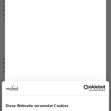
Fall. Das Polo Hemd überzeugt mit kurzen Ärmeln und einem modischen
Strickbündchen, das farblich perfekt zum Stoff passt. Der klassische
Polokragen und die Perlmuttknöpfe setzen elegante Akzente, während der
dehnbare Seidensatin für hohen Tragekomfort sorgt. Ideal für Business- und
Casual-Looks – ein stilvoller Klassiker für jeden Tag.
Taillierter Schnitt
Hochwertiger Seidensatin
Strickbündchen in passender Farbe
Perlmuttknöpfe
Kurze Ärmel
Dehnbares Material
Unser Model (1,75 m) trägt Größe 36.
Modell:
vL-Lunia-F
Passform:
Modern Fit
Material:
93%Seide/7%Elasthan
Artikelnummer:
05.532Q.18.Z20152.100.42
Pflegehinweise zu diesem Artikel
Zahlung, Versand & Rückgabe
Ähnliche Artikel
Jetzt 15€ sparen!
Diese Webseite verwendet Cookies