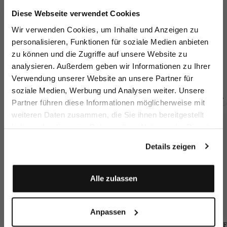
Jetzt 15€ sparen!
Diese Webseite verwendet Cookies
Melden Sie sich zu unserem Newsletter an und
Wir verwenden Cookies, um Inhalte und Anzeigen zu
sparen Sie 15€ auf Ihre Bestellung!
personalisieren, Funktionen für soziale Medien anbieten
Poloshirt
Strick Poloshirt
Poloshirt
St
zu können und die Zugriffe auf unsere Website zu
Email
aus Seidensatin
mit Häkel-Kragen
aus Seidensatin
analysieren. Außerdem geben wir Informationen zu Ihrer
199,95 €
259,95 €
229,95 €
1
269,95 €
269,95 €
Verwendung unserer Website an unsere Partner für
soziale Medien, Werbung und Analysen weiter. Unsere
Vorname
Nachname
Partner führen diese Informationen möglicherweise mit
Zusammen kaufen mit
weiteren Daten zusammen, die Sie ihnen bereitgestellt
haben oder die sie im Rahmen Ihrer Nutzung der Dienste
Geburtstag
gesammelt haben.
Details zeigen
Anmelden
Alle zulassen
Anpassen
Gestreifte Hose
Cardigan
Tuch
F