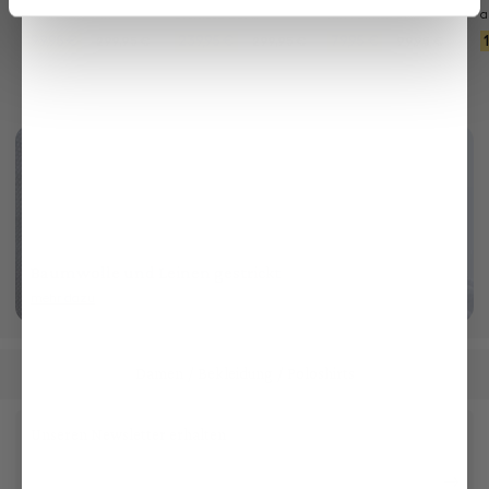
mit weitem Bein
oversized aus ultrafeiner Merinowolle
mit Palmen-Druck
199,95 €
239,95 €
79,95 €
299,95 €
299,95 €
99,95 €
Baumwolle und Leinen gestrickt
mehr dazu
Damen
Bekleidung
Poloshirts
/
/
Unseren Newsletter erhalten