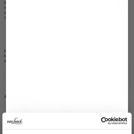
einer hochwertigen Baumwoll-Leinen-Strickqualität bietet es ein angenehm
luftiges Tragegefühl. Das dezente Palmendesign verleiht dem Modell eine
stilvolle, moderne Note. Ideal für entspannte Casual-Looks mit natürlichem
Charakter und hohem Komfort an warmen Tagen.
Ajoure Strick
Palmen Design
Atmungsaktiv
Unser Model (1,76 m) trägt Größe S
Modell:
vL-Saidas-xx
Material:
55% Baumwolle/45% Leinen
Artikelnummer:
09.9897..S00366.100.S
Pflegehinweise zu diesem Artikel
Zahlung, Versand & Rückgabe
Ähnliche Artikel