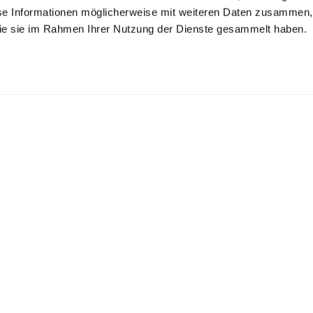
se Informationen möglicherweise mit weiteren Daten zusammen, 
 die sie im Rahmen Ihrer Nutzung der Dienste gesammelt haben.
use
Kurzarm
T-Shirt
Hemdbluse
mit 4-Wege Stretch
locker geschnitten
aus Schweizer Baumwolljersey