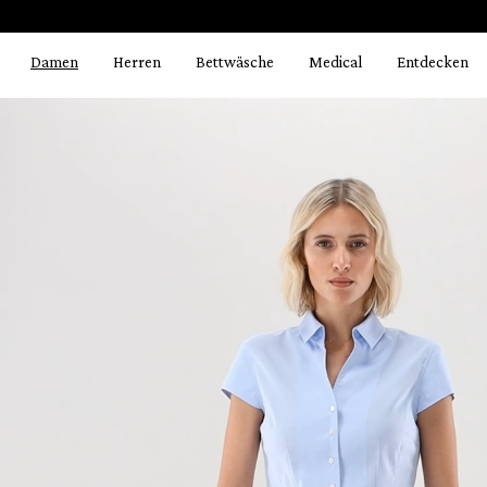
Bildergalerie überspringen
springen
Zur Hauptnavigation springen
Damen
Herren
Bettwäsche
Medical
Entdecken