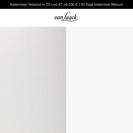
Kostenloser Versand in DE und AT ab 250 € | 30 Tage kostenlose Retoure