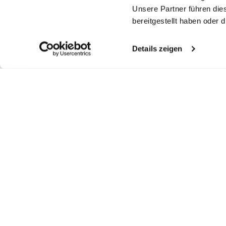
Unsere Partner führen die
bereitgestellt haben oder
Details zeigen
Ähnliche Artikel
T-Shirt
T-Shirt
T-Shirt
Bl
aus Schweizer Baumwolljersey
aus Schweizer Baumwolljersey
aus Schweizer Baumwolljersey