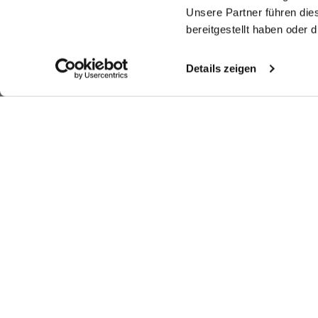
Unsere Partner führen die
bereitgestellt haben oder
Details zeigen
Ähnliche Artikel
T-Shirt
T-Shirt
Kurzarm
Bl
Hemdbluse
aus Schweizer Baumwolljersey
aus Schweizer Baumwolljersey
locker geschnitten