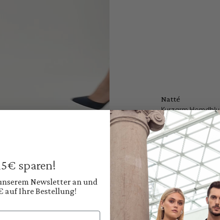
Natté
Kurzarm Hemdblu
149,95 €
Preise inkl. MwSt. zz
Sofort verfügbar, 
 15€ sparen!
Farbe:
Klassisches Weiß
 unserem Newsletter an und
€ auf Ihre Bestellung!
Diesen