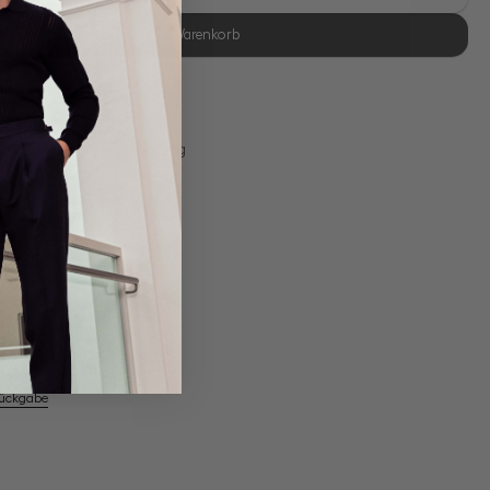
In den Warenkorb
se Retoure
s 11:00, Versand am selben Tag
Eigene Manufaktur
em Artikel
Rückgabe