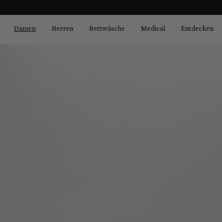
Bildergalerie überspringen
springen
Zur Hauptnavigation springen
Damen
Herren
Bettwäsche
Medical
Entdecken