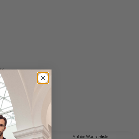
se
gl. Versandkosten
Lieferzeit: 1-3 Tage
 Look kaufen
Auf die Wunschliste