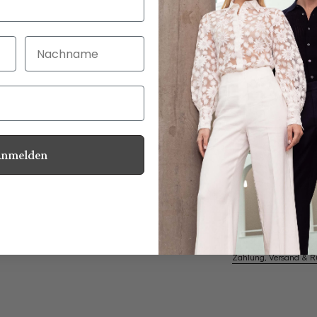
Nachname
30 Tage kostenlo
Bei Bestellung bi
Anmelden
Perlmuttknöpfe
Informationen
Pflegehinweise zu dies
Zahlung, Versand & 