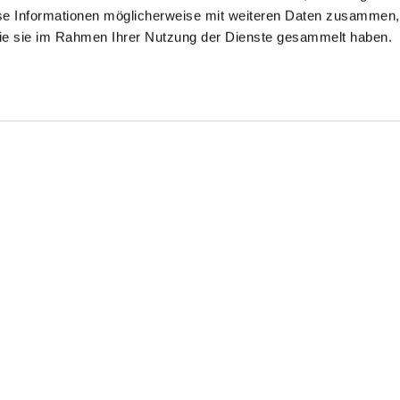
se Informationen möglicherweise mit weiteren Daten zusammen, 
 die sie im Rahmen Ihrer Nutzung der Dienste gesammelt haben.
use
T-Shirt
T-Shirt
mit 4-Wege Stretch
aus Schweizer Baumwolljersey
aus Schweizer Baumwolljersey