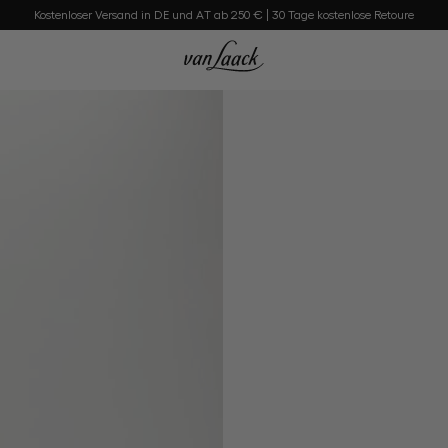
Kostenloser Versand in DE und AT ab 250 € | 30 Tage kostenlose Retoure