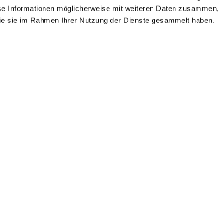
se Informationen möglicherweise mit weiteren Daten zusammen, 
 die sie im Rahmen Ihrer Nutzung der Dienste gesammelt haben.
hlupfkleid aus
Flanell
Kleid aus
inen
Hemdblusenkleid
Baumwoll-
mit Lochstick-Details
mit Print
mit Blumenmuster
Plumetis