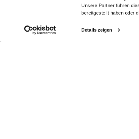
Unsere Partner führen die
bereitgestellt haben oder
Details zeigen
Ähnliche Artikel
Midikleid aus
Midikleid aus
Schlupfkleid aus
Sc
Leinen
Leinen
Leinen
Le
mit Lochstick-Details
mit Lochstick-Details
mit Lochstick-Details