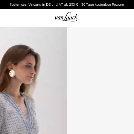
Kostenloser Versand in DE und AT ab 250 € | 30 Tage kostenlose Retoure