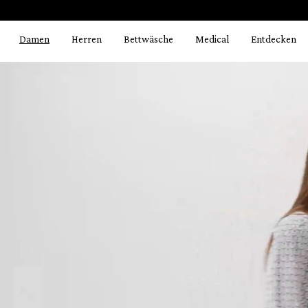
Bildergalerie überspringen
springen
Zur Hauptnavigation springen
Damen
Herren
Bettwäsche
Medical
Entdecken