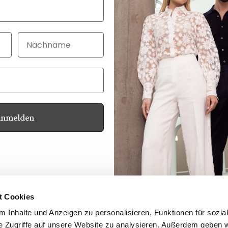
Nachname
Anmelden
Kundenservice
Kontakt
Ihre Vorteile
Produktsicherheit
t Cookies
Hinweisgeberschutzgesetz
 Inhalte und Anzeigen zu personalisieren, Funktionen für sozia
Newsletter
e Zugriffe auf unsere Website zu analysieren. Außerdem geben w
Händler Login