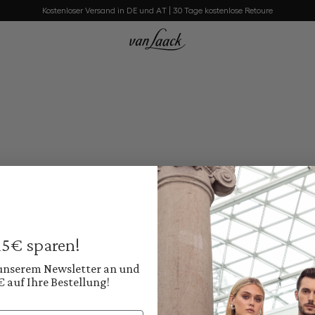
Kostenloser Versand in DE und AT | 30 Tage kostenlose Retoure
 15€ sparen!
 unserem Newsletter an und
€ auf Ihre Bestellung!