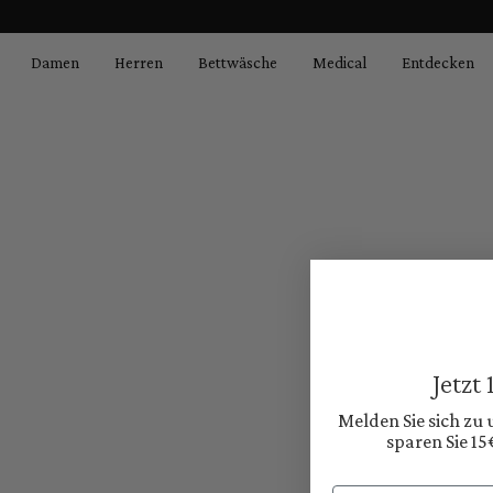
springen
Zur Hauptnavigation springen
Damen
Herren
Bettwäsche
Medical
Entdecken
Jetzt
Melden Sie sich zu
sparen Sie 15