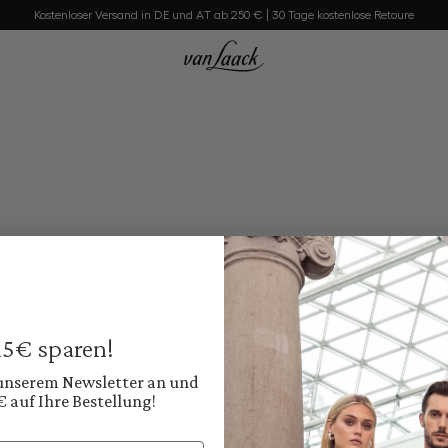
Kostenloser Versand in DE und AT ab 250 € | 30 Tage kostenlose Retoure
 15€ sparen!
 unserem Newsletter an und
€ auf Ihre Bestellung!