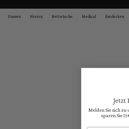
springen
Zur Hauptnavigation springen
Damen
Herren
Bettwäsche
Medical
Entdecken
Jetzt
Melden Sie sich zu
sparen Sie 15