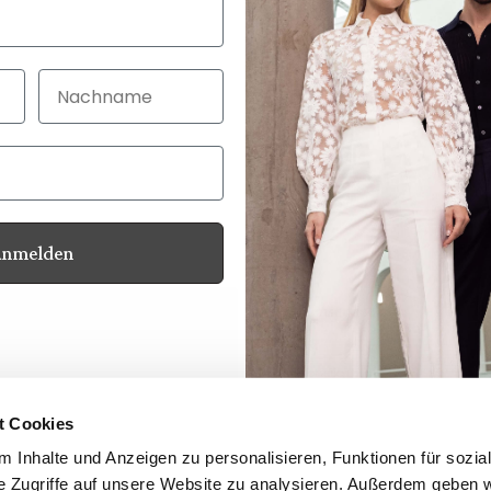
Nachname
Anmelden
Kundenservice
Kontakt
Ihre Vorteile
Produktsicherheit
t Cookies
Hinweisgeberschutzgesetz
 Inhalte und Anzeigen zu personalisieren, Funktionen für sozia
Newsletter
e Zugriffe auf unsere Website zu analysieren. Außerdem geben w
Händler Login