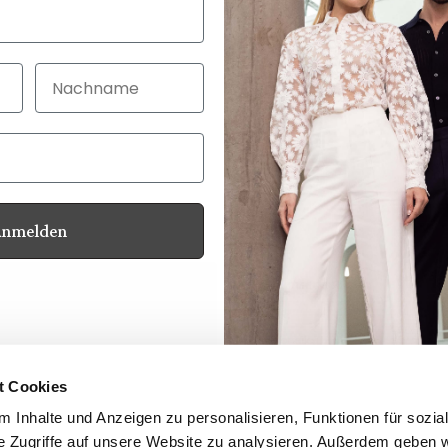
Nachname
Anmelden
Kundenservice
Kontakt
Ihre Vorteile
Produktsicherheit
t Cookies
Hinweisgeberschutzgesetz
 Inhalte und Anzeigen zu personalisieren, Funktionen für sozia
Newsletter
e Zugriffe auf unsere Website zu analysieren. Außerdem geben w
Händler Login