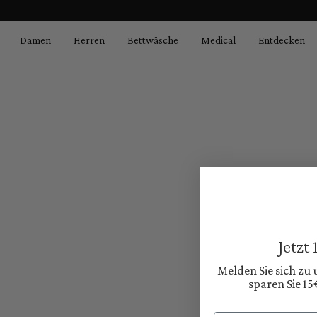
springen
Zur Hauptnavigation springen
Damen
Herren
Bettwäsche
Medical
Entdecken
Jetzt
Melden Sie sich zu
sparen Sie 15