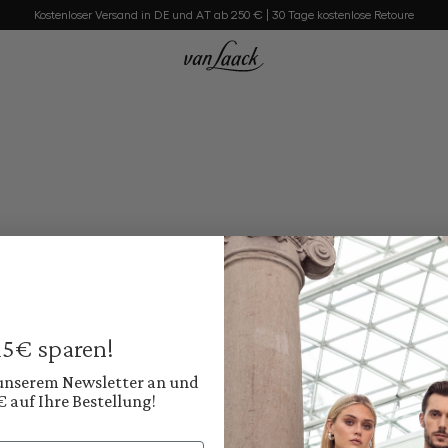
Kostenloser Versand in DE und AT ab 250 € | 30 Tage kostenlose Retoure
 15€ sparen!
 unserem Newsletter an und
€ auf Ihre Bestellung!