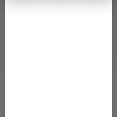
Tanktop
Strickjacke
Schal
aus Schweizer Baumwolljersey
bunt mit lockerer Passform
aus Kaschmir mit Fransen
119,95 €
199,95 €
149,95 €
299,95 €
229,95 €
Damen
Bekleidung
Kleider & Röcke
/
/
Unseren Newsletter erhalten
Social
Kundenservice