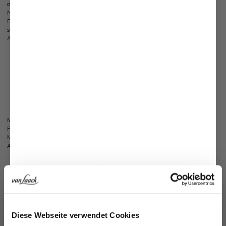
angesetzte Brustpartie mit feinen Falten verleihen dem Design eine stilvolle
Note. Lange Ärmel und praktische Seitentaschen sorgen für Komfort im Alltag.
Die Baumwoll-Pinstripe-Qualität mit Palmen-Print wirkt modern und
sommerlich. Ein vielseitiges Kleid für entspannte Casual-Looks mit modischem
Anspruch.
Jeans Optik
Palmen Druck
Stehkragen
Lange Ärmel
Latz mit Falten
Perlmuttknöpfe
Das Model (1,78 m) trägt Größe 36.
Modell:
vL-Kasumi-KNLV
Passform:
Modern Fit
Material:
100% Baumwolle
Artikelnummer:
05.657K.2Y.172253.780.38
Pflegehinweise zu diesem Artikel
Zahlung, Versand & Rückgabe
Ähnliche Artikel
Jetzt 15€ sparen!
Diese Webseite verwendet Cookies