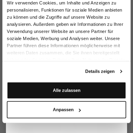
Melden Sie sich zu unserem Newsletter an und
Wir verwenden Cookies, um Inhalte und Anzeigen zu
sparen Sie 15€ auf Ihre Bestellung!
personalisieren, Funktionen für soziale Medien anbieten
zu können und die Zugriffe auf unsere Website zu
Email
analysieren. Außerdem geben wir Informationen zu Ihrer
Verwendung unserer Website an unsere Partner für
soziale Medien, Werbung und Analysen weiter. Unsere
Vorname
Nachname
Partner führen diese Informationen möglicherweise mit
weiteren Daten zusammen, die Sie ihnen bereitgestellt
Kleid aus
Schlupfkleid aus
Flanell
Sc
haben oder die sie im Rahmen Ihrer Nutzung der Dienste
Baumwoll-
Leinen
Hemdblusenkleid
Le
mit Blumenmuster
mit Lochstick-Details
mit Print
Geburtstag
Plumetis
gesammelt haben.
199,95 €
199,95 €
489,95 €
1
299,95 €
299,95 €
Details zeigen
Anmelden
Zusammen kaufen mit
Alle zulassen
Anpassen