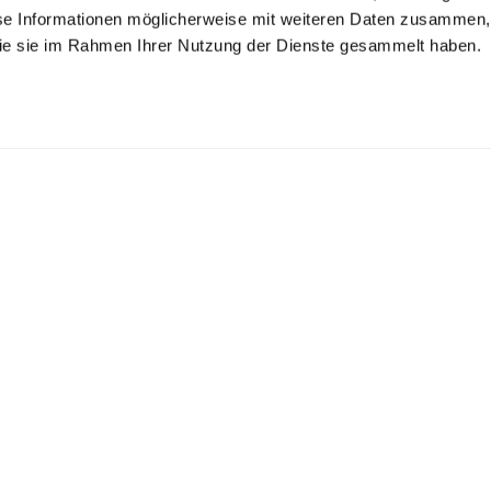
se Informationen möglicherweise mit weiteren Daten zusammen, 
 die sie im Rahmen Ihrer Nutzung der Dienste gesammelt haben.
lchkragenbluse
Kelchkragenbluse
Hemdbluse
s Popeline
aus Popeline
aus Popeline