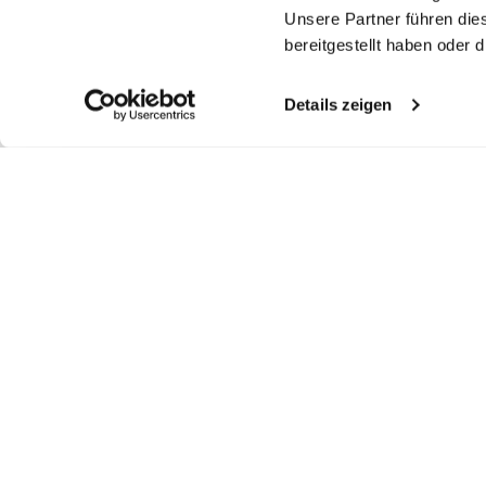
Unsere Partner führen die
bereitgestellt haben oder
Details zeigen
Ähnliche Artikel
Hemdbluse
Hemdbluse
Hemdbluse
Ke
aus Popeline
aus Popeline
aus Popeline
au