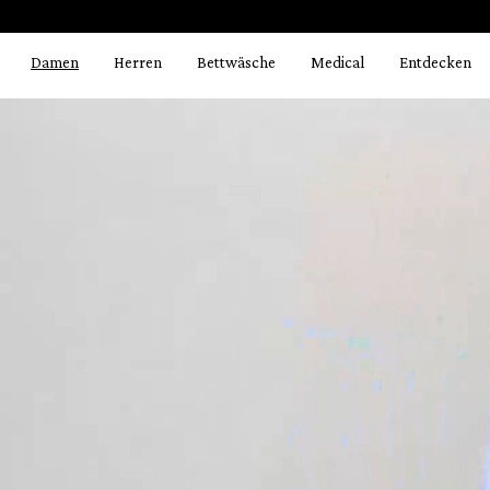
Bildergalerie überspringen
springen
Zur Hauptnavigation springen
Damen
Herren
Bettwäsche
Medical
Entdecken