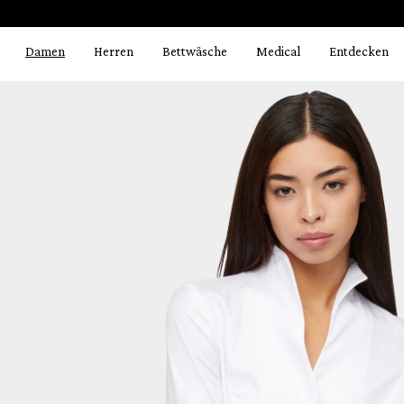
Bildergalerie überspringen
springen
Zur Hauptnavigation springen
Damen
Herren
Bettwäsche
Medical
Entdecken