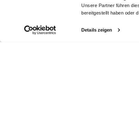
Unsere Partner führen die
bereitgestellt haben oder
Details zeigen
Ähnliche Artikel
Hemdbluse
Kelchkragenbluse
Kelchkragenbluse
H
aus Popeline
aus Popeline
aus Popeline