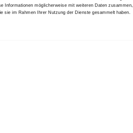
se Informationen möglicherweise mit weiteren Daten zusammen, 
 die sie im Rahmen Ihrer Nutzung der Dienste gesammelt haben.
emdbluse
Hemdbluse mit
Hemdbluse
Falten
aus Popeline mit Button Down Kragen
aus Popeline
aus Popeline