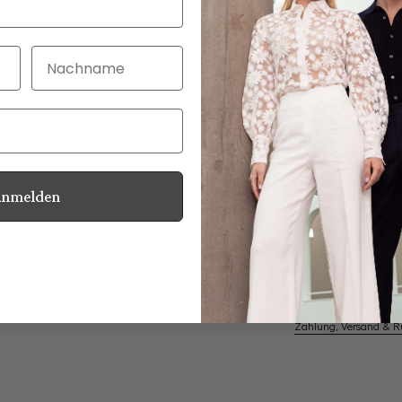
Nachname
30 Tage kostenlo
Bei Bestellung bi
Anmelden
Perlmuttknöpfe
Informationen
Pflegehinweise zu dies
Zahlung, Versand & 