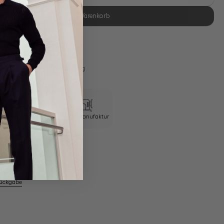
In den Warenkorb
se Retoure
s 11:00, Versand am selben Tag
Swiss Cotton Jersey
Eigene Manufaktur
em Artikel
Rückgabe