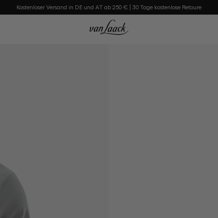
Kostenloser Versand in DE und AT ab 250 € | 30 Tage kostenlose Retoure