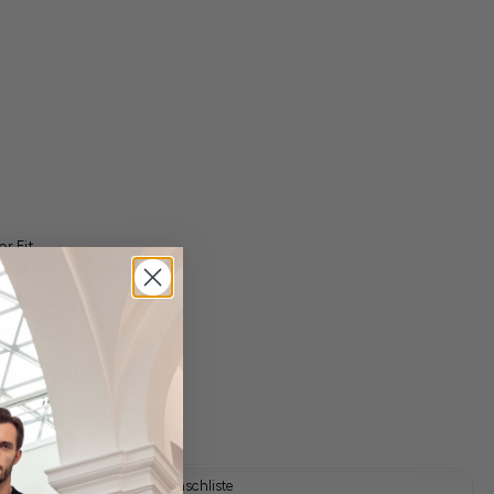
or Fit
gl. Versandkosten
Lieferzeit: 1-3 Tage
rün
Auf die Wunschliste