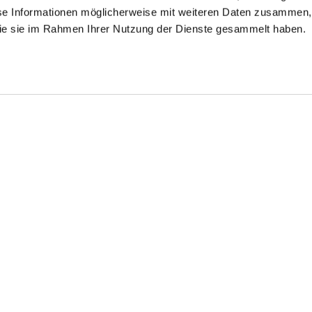
se Informationen möglicherweise mit weiteren Daten zusammen, 
 die sie im Rahmen Ihrer Nutzung der Dienste gesammelt haben.
streiftes Hemd
Bedrucktes
Jerseyhemd
Jerseyhemd
aus Popeline mit Haifischkragen
aus Swiss Cotton
mit Piqué Struktur Tailor Fit