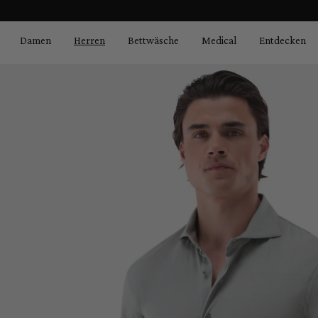
Bildergalerie überspringen
springen
Zur Hauptnavigation springen
Damen
Herren
Bettwäsche
Medical
Entdecken