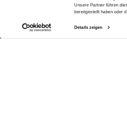
Unsere Partner führen die
bereitgestellt haben oder
Details zeigen
Ähnliche Artikel
Bedrucktes
Jerseyhemd
Jerseyhemd
Ge
Jerseyhemd
aus Swiss Cotton
mit Nadelstreifen Tailor Fit
mit Streifen Tailor Fit