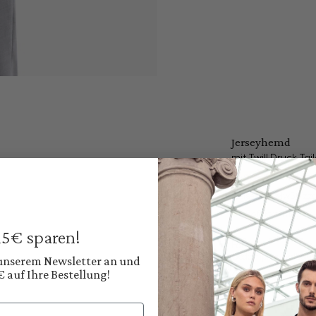
Jerseyhemd
mit Twill Druck Tail
149,95 €
229,95 €
Preise inkl. MwSt. zz
Sofort verfügbar, 
 15€ sparen!
Farbe:
Gedämpftes Salbeig
 unserem Newsletter an und
€ auf Ihre Bestellung!