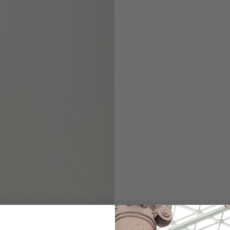
Hybridbluse
gestreift mit seit