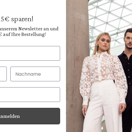
189,95 €
Preise inkl. MwSt. zz
 15€ sparen!
Sofort verfügbar, 
 unserem Newsletter an und
€ auf Ihre Bestellung!
Farbe:
Tiefes Navyblau
Diesen
Nachname
30 Tage kostenlo
Bei Bestellung bi
Anmelden
Informationen