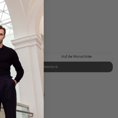
gl. Versandkosten
Lieferzeit: 1-3 Tage
 Look kaufen
Auf die Wunschliste
In den Warenkorb
se Retoure
s 11:00, Versand am selben Tag