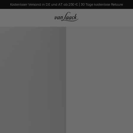
Kostenloser Versand in DE und AT ab 250 € | 30 Tage kostenlose Retoure