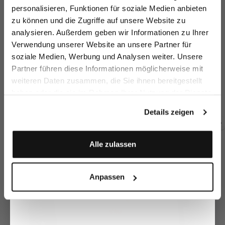
sparen Sie 15€ auf Ihre Bestellung!
personalisieren, Funktionen für soziale Medien anbieten
zu können und die Zugriffe auf unsere Website zu
Email
analysieren. Außerdem geben wir Informationen zu Ihrer
Verwendung unserer Website an unsere Partner für
soziale Medien, Werbung und Analysen weiter. Unsere
Vorname
Nachname
Partner führen diese Informationen möglicherweise mit
Businesshose
Businesshose
Strickhose
Bu
weiteren Daten zusammen, die Sie ihnen bereitgestellt
mit 7/8 länge Slim Fit
mit 7/8 länge Slim Fit
mit schmalem Bein
haben oder die sie im Rahmen Ihrer Nutzung der Dienste
Geburtstag
279,95 €
199,95 €
179,95 €
19
259,95 €
gesammelt haben.
Details zeigen
Zusammen kaufen mit
Anmelden
Alle zulassen
Anpassen