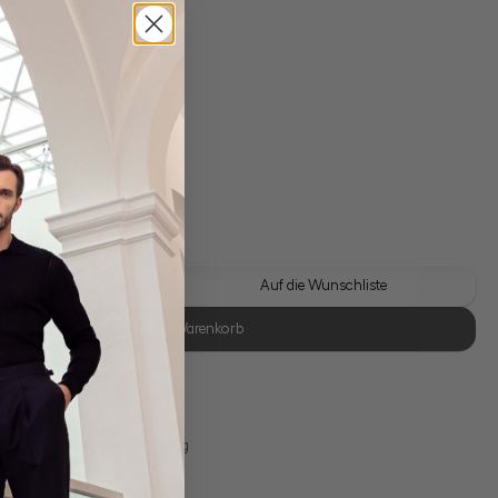
gl. Versandkosten
Lieferzeit: 1-3 Tage
 Look kaufen
Auf die Wunschliste
In den Warenkorb
se Retoure
s 11:00, Versand am selben Tag