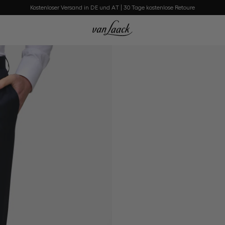
Kostenloser Versand in DE und AT | 30 Tage kostenlose Retoure