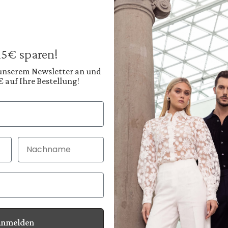
Herrenhose
aus Merinowolle
229,95 €
Preise inkl. MwSt. zz
 15€ sparen!
Sofort verfügbar, 
 unserem Newsletter an und
€ auf Ihre Bestellung!
Farbe:
Tiefes Schieferblau
Diesen
Nachname
30 Tage kostenlo
Bei Bestellung bi
Anmelden