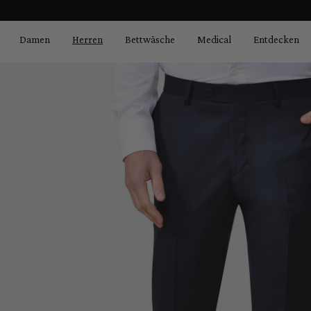
Bildergalerie überspringen
springen
Zur Hauptnavigation springen
Damen
Herren
Bettwäsche
Medical
Entdecken