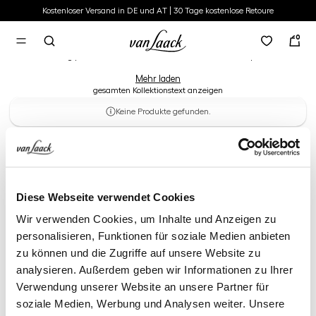
Kostenloser Versand in DE und AT | 30 Tage kostenlose Retoure
Schuhe
alt springen
0
Schreiten Sie mit hohem Tragekomfort stilsicher und elegant durch den
Tag | Viele Schuh-Varianten in unserem Online Shop!
Mehr laden
gesamten Kollektionstext anzeigen
Keine Produkte gefunden.
Diese Webseite verwendet Cookies
Wir verwenden Cookies, um Inhalte und Anzeigen zu
personalisieren, Funktionen für soziale Medien anbieten
zu können und die Zugriffe auf unsere Website zu
analysieren. Außerdem geben wir Informationen zu Ihrer
Verwendung unserer Website an unsere Partner für
soziale Medien, Werbung und Analysen weiter. Unsere