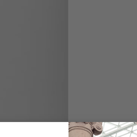
Hemdbluse
mit Blumen-Druck