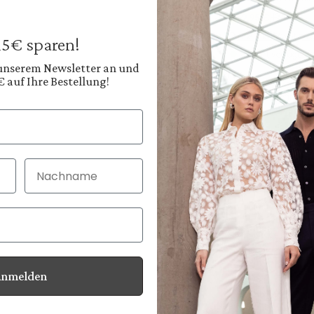
169,95 €
199,95 €
Preise inkl. MwSt. zz
 15€ sparen!
Sofort verfügbar, 
 unserem Newsletter an und
€ auf Ihre Bestellung!
Farbe:
Blaues Blumenmust
Diesen
Nachname
30 Tage kostenlo
Bei Bestellung bi
Anmelden
Informationen