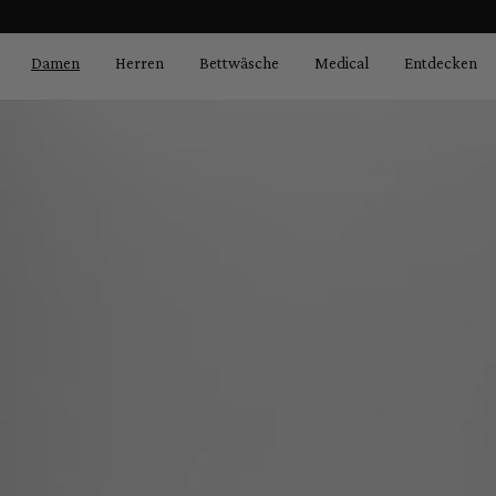
Bildergalerie überspringen
springen
Zur Hauptnavigation springen
Damen
Herren
Bettwäsche
Medical
Entdecken