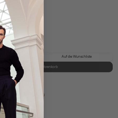
gl. Versandkosten
Lieferzeit: 1-3 Tage
er
 Look kaufen
Auf die Wunschliste
In den Warenkorb
se Retoure
s 11:00, Versand am selben Tag