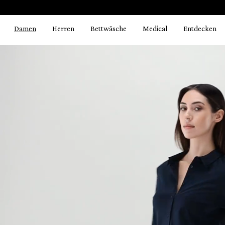
Bildergalerie überspringen
springen
Zur Hauptnavigation springen
Damen
Herren
Bettwäsche
Medical
Entdecken