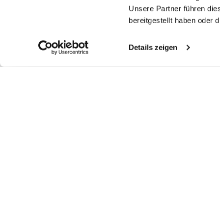
Unsere Partner führen die
bereitgestellt haben oder
Details zeigen
Ähnliche Artikel
Kelchkragenbluse
Hemdbluse
S
Gestreifte
hemdbluse
aus Schweizer Baumwolljersey
aus Jersey mit Plisseerücken
au
mit bestickten Ärmeln