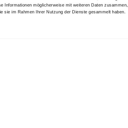
se Informationen möglicherweise mit weiteren Daten zusammen, 
 die sie im Rahmen Ihrer Nutzung der Dienste gesammelt haben.
trickhemd
Kelchkragenbluse
s Air Cotton
aus Schweizer Baumwolljersey