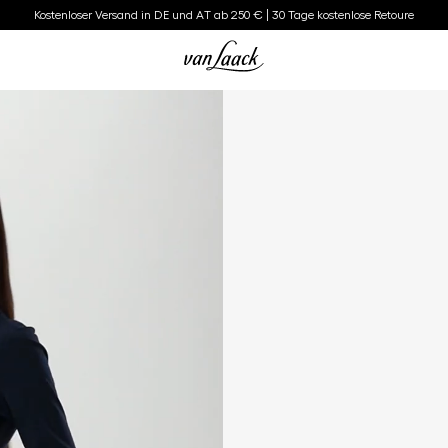
Kostenloser Versand in DE und AT ab 250 € | 30 Tage kostenlose Retoure