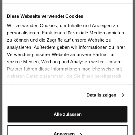
Jetzt 15€ sparen!
Diese Webseite verwendet Cookies
Melden Sie sich zu unserem Newsletter an und
Wir verwenden Cookies, um Inhalte und Anzeigen zu
sparen Sie 15€ auf Ihre Bestellung!
personalisieren, Funktionen für soziale Medien anbieten
zu können und die Zugriffe auf unsere Website zu
Email
Hemdbluse
Cropped
Bluse
H
analysieren. Außerdem geben wir Informationen zu Ihrer
Hemdbluse
Fa
aus Popeline
mit Lochstickereien
mit Umlegekragen
au
Verwendung unserer Website an unsere Partner für
199,95 €
149,95 €
179,95 €
1
269,95 €
soziale Medien, Werbung und Analysen weiter. Unsere
Vorname
Nachname
Partner führen diese Informationen möglicherweise mit
weiteren Daten zusammen, die Sie ihnen bereitgestellt
Zusammen kaufen mit
haben oder die sie im Rahmen Ihrer Nutzung der Dienste
Geburtstag
gesammelt haben.
Details zeigen
Anmelden
Alle zulassen
Anpassen