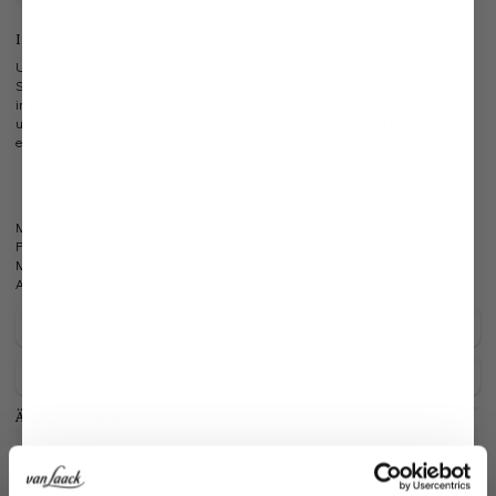
Informationen
Unsere elegante Hemdbluse besticht durch einen klassischen puristischen
Schnitt mit einer französischen Knopfliste und wird aus feinstem Swiss-Cotton
in größter Perfektion handgefertigt. Sie ist ein absoluter All-Time-Favorite in
unserem Onlineshop und in drei Unifarben Weiß, Schwarz und Dunkelblau
erhältlich.
Klassischer puristischer Schnitt
Französische Knopfliste
Modell:
vL-Moby-XX
Passform:
Modern Fit
Material:
100% Baumwolle
Artikelnummer:
05.601G..180031.000.48
Pflegehinweise zu diesem Artikel
Zahlung, Versand & Rückgabe
Ähnliche Artikel