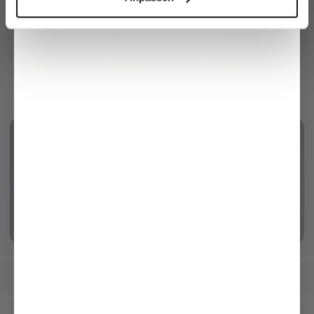
Strickjacke
Hose
Ledergürtel
aus Bouclé-Strick
mit Stretch und Bügelfalten
mit Dornschließe
199,95 €
199,95 €
99,95 €
249,95 €
279,95 €
229,95 €
Swiss Cotton Jersey
mehr dazu
Damen
Blusen
Casual Blusen
/
/