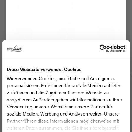
Kelchkragenbluse
Ärmellose Bluse
Tanktop
Ke
Ärmellos
mit Rüschen und Schluppe
aus Schweizer Baumwolljersey
Är
149,95 €
129,95 €
119,95 €
14
179,95 €
Jetzt 15€ sparen!
Diese Webseite verwendet Cookies
Melden Sie sich zu unserem Newsletter an und
Wir verwenden Cookies, um Inhalte und Anzeigen zu
Zusammen kaufen mit
sparen Sie 15€ auf Ihre Bestellung!
personalisieren, Funktionen für soziale Medien anbieten
zu können und die Zugriffe auf unsere Website zu
Email
analysieren. Außerdem geben wir Informationen zu Ihrer
Verwendung unserer Website an unsere Partner für
soziale Medien, Werbung und Analysen weiter. Unsere
Vorname
Nachname
Partner führen diese Informationen möglicherweise mit
weiteren Daten zusammen, die Sie ihnen bereitgestellt