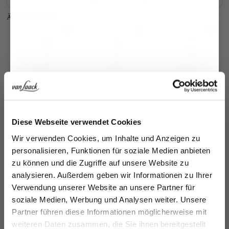
Ähnliche Artikel
Jetzt 15€ sparen!
Diese Webseite verwendet Cookies
Gürtel
Ledergürtel
Ledergürtel
Le
Melden Sie sich zu unserem Newsletter an und
Wir verwenden Cookies, um Inhalte und Anzeigen zu
sparen Sie 15€ auf Ihre Bestellung!
aus Wildleder
mit abgerundeter Schließe
mit abgerundeter Schließe
personalisieren, Funktionen für soziale Medien anbieten
179,95 €
99,95 €
99,95 €
18
189,95 €
189,95 €
zu können und die Zugriffe auf unsere Website zu
Email
analysieren. Außerdem geben wir Informationen zu Ihrer
Verwendung unserer Website an unsere Partner für
Zusammen kaufen mit
soziale Medien, Werbung und Analysen weiter. Unsere
Vorname
Nachname
Partner führen diese Informationen möglicherweise mit
weiteren Daten zusammen, die Sie ihnen bereitgestellt