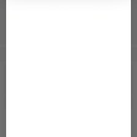
Krawatte
Schal
Einstecktuch
mit Hahnentritt Struktur
aus Kaschmir kariert
aus Seide mit Kontrastrahmen
59,95 €
249,95 €
49,95 €
119,95 €
79,95 €
Herren
Accessoires
/
Unseren Newsletter erhalten
Social
Kundenservice
Unternehmen