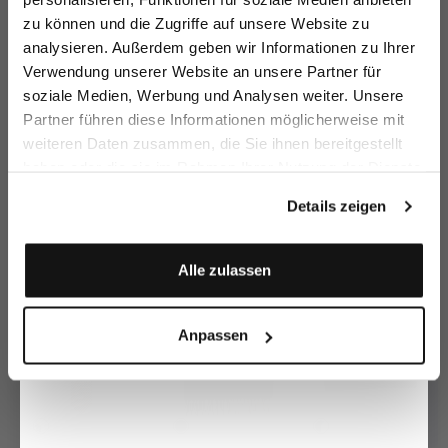
Gürtel
zu können und die Zugriffe auf unsere Website zu
mit silberner Schließe
Email
analysieren. Außerdem geben wir Informationen zu Ihrer
189,95 €
Verwendung unserer Website an unsere Partner für
soziale Medien, Werbung und Analysen weiter. Unsere
Vorname
Nachname
Partner führen diese Informationen möglicherweise mit
Gürtel
Ledergürtel
Le
mit Kontrastnähten
mit abgerundeter Schließe
weiteren Daten zusammen, die Sie ihnen bereitgestellt
189,95 €
99,95 €
18
189,95 €
haben oder die sie im Rahmen Ihrer Nutzung der Dienste
Geburtstag
gesammelt haben.
Details zeigen
Zusammen kaufen mit
Anmelden
Alle zulassen
Anpassen