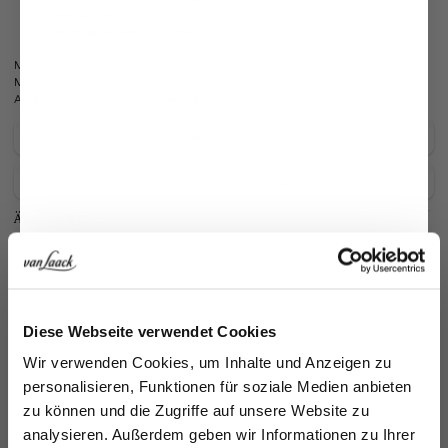
Lederspitzen
Goldfarbene Metallschnalle
Modell:
GISOU
Material:
52%Viskose/48%Elasthan
Artikelnummer:
08.0510..ZK0146.550.75
Pflegehinweise zu diesem Artikel
Zahlung, Versand & Rückgabe
Ähnliche Artikel
Jetzt 15€ sparen!
Diese Webseite verwendet Cookies
Fl
Melden Sie sich zu unserem Newsletter an und
Wir verwenden Cookies, um Inhalte und Anzeigen zu
sparen Sie 15€ auf Ihre Bestellung!
15
personalisieren, Funktionen für soziale Medien anbieten
zu können und die Zugriffe auf unsere Website zu
Email
analysieren. Außerdem geben wir Informationen zu Ihrer
Gürtel
Flechtgürtel
Wendbarer