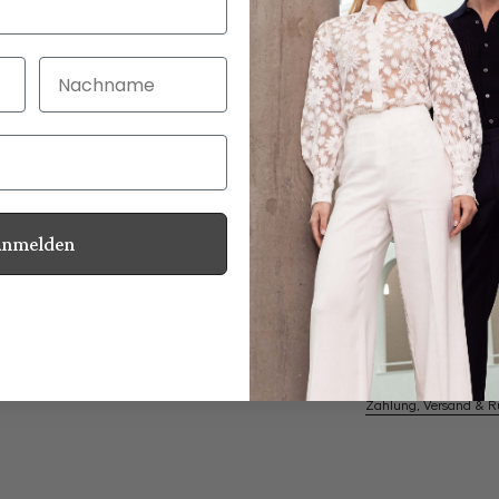
Nachname
30 Tage kostenlo
Bei Bestellung bi
Anmelden
Knitterresistent
Informationen
Pflegehinweise zu dies
Zahlung, Versand & 