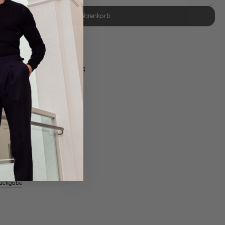
In den Warenkorb
se Retoure
s 11:00, Versand am selben Tag
100/2 Vollzwirn
em Artikel
Rückgabe