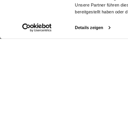
Unsere Partner führen die
bereitgestellt haben oder
Details zeigen
Ähnliche Artikel
Bügelfreies Twill-
Kariertes Button-
Kariertes Button-
H
Hemd
Hemd
Hemd
mit Umschlagmanschette
aus bügelfreiem Twill
aus bügelfreiem Twill