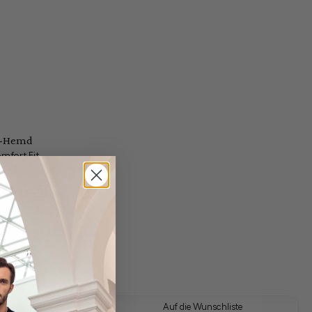
ll-Hemd
mfort Fit
gl. Versandkosten
Lieferzeit: 1-3 Tage
 Look kaufen
Auf die Wunschliste