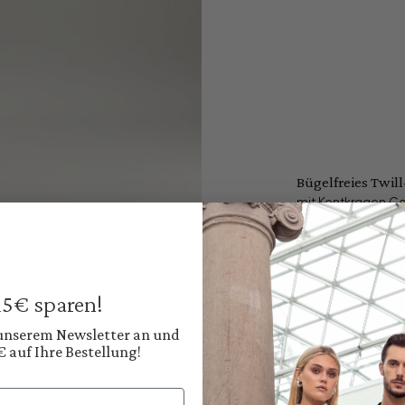
Bügelfreies Twi
mit Kentkragen Co
169,95 €
Preise inkl. MwSt. zz
Sofort verfügbar, 
 15€ sparen!
Farbe:
Klassisches Weiß
 unserem Newsletter an und
€ auf Ihre Bestellung!
Diesen