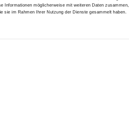
se Informationen möglicherweise mit weiteren Daten zusammen, 
 die sie im Rahmen Ihrer Nutzung der Dienste gesammelt haben.
emd
Kariertes Twill-
Businesshemd
Hemd
Bügelfrei kariert Comfort Fit
mit Button-Down-Kragen
kariert Comfort Fit