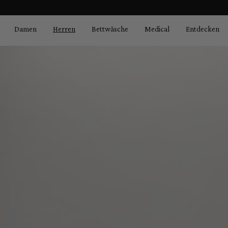
Bildergalerie überspringen
springen
Zur Hauptnavigation springen
Damen
Herren
Bettwäsche
Medical
Entdecken