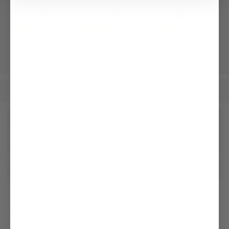
Strickjacke
Jeans
Flechtgürtel
aus Bouclé-Strick
mit weitem Bein
aus elastischem Material
199,95 €
199,95 €
129,95 €
249,95 €
299,95 €
159,95 €
Damen
Blusen
Casual Blusen
/
/
Unseren Newsletter erhalten
Social
Kundenservice
Unternehmen