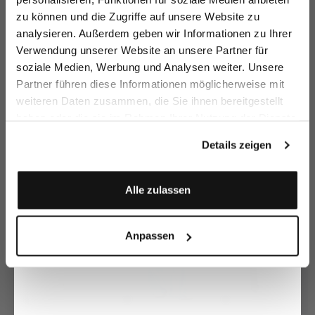
zu können und die Zugriffe auf unsere Website zu
Email
analysieren. Außerdem geben wir Informationen zu Ihrer
Verwendung unserer Website an unsere Partner für
soziale Medien, Werbung und Analysen weiter. Unsere
Vorname
Nachname
Partner führen diese Informationen möglicherweise mit
Stehkragenbluse
Hemdbluse
Bluse
H
mit abknöpfbarer Rüsche
mit abnehmbarer Krawatte
mit doppeltem Kragen und glänzenden Details
mi
weiteren Daten zusammen, die Sie ihnen bereitgestellt
99,95 €
99,95 €
129,95 €
2
199,95 €
189,95 €
189,95 €
haben oder die sie im Rahmen Ihrer Nutzung der Dienste
Geburtstag
gesammelt haben.
Details zeigen
Zusammen kaufen mit
Anmelden
Alle zulassen
Anpassen