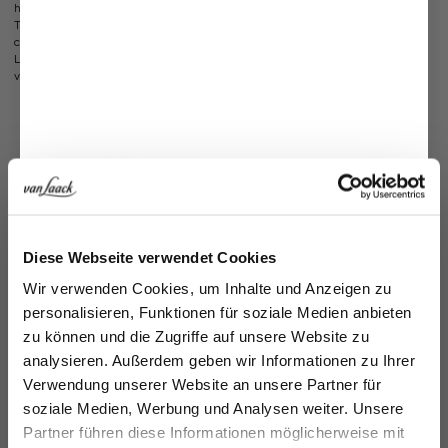
hochwertigem Perkal aus langstapeliger Baumwolle überzeugt es mit 250
Thread Count Vollzwirn-Qualität für ein besonders weiches, frisches und
crispes Hotel-Feeling. Gestickte Kontrastnähte am Rand sowie eine dezente
Logostickerei setzen edle Akzente. Das langlebige Material bleibt auch nach
vielen Wäschen formstabil und hochwertig.
250 Thread Count Vollzwirn
Perkal
Stickerei am Rand
1x Deckenbezug (135×200 cm)
1x Kissenbezug (80×80 cm)
1x Kissenbezug (40×80 cm)
Modell:
vL-Bed Linen Set1 135
Artikelnummer:
91.4756..Z90000.001.00
Jetzt 15€ sparen!
Diese Webseite verwendet Cookies
Pflegehinweise zu diesem Artikel
Melden Sie sich zu unserem Newsletter an und
Wir verwenden Cookies, um Inhalte und Anzeigen zu
sparen Sie 15€ auf Ihre Bestellung!
personalisieren, Funktionen für soziale Medien anbieten
Zahlung, Versand & Rückgabe
zu können und die Zugriffe auf unsere Website zu
Email
analysieren. Außerdem geben wir Informationen zu Ihrer
Verwendung unserer Website an unsere Partner für
soziale Medien, Werbung und Analysen weiter. Unsere
Vorname
Nachname
Partner führen diese Informationen möglicherweise mit