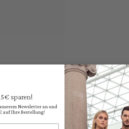
Unterziehkragen
aus Baumwolle
59,95 €
Preise inkl. MwSt. zz
 15€ sparen!
Sofort verfügbar, 
 unserem Newsletter an und
Farbe:
€ auf Ihre Bestellung!
Klassisches Weiß