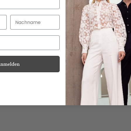
Nachname
30 Tage kostenlo
Bei Bestellung bi
Anmelden
Perlmuttknöpfe
Pflegehinweise zu dies
Zahlung, Versand & 