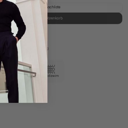
Auf die Wunschliste
In den Warenkorb
se Retoure
s 11:00, Versand am selben Tag
Eigene Manufaktur
100/2 Vollzwirn
em Artikel
Rückgabe