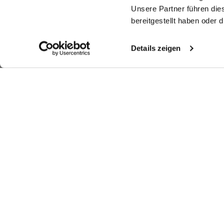
Unsere Partner führen die
bereitgestellt haben oder
Details zeigen
Ähnliche Artikel
Unterziehkragen
Unterziehkragen
Unterziehkragen
mit Kelch Form
aus Baumwolle
aus Baumwolle