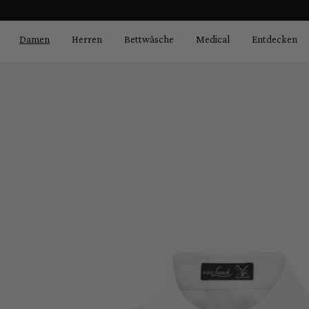
Bildergalerie überspringen
springen
Zur Hauptnavigation springen
Damen
Herren
Bettwäsche
Medical
Entdecken