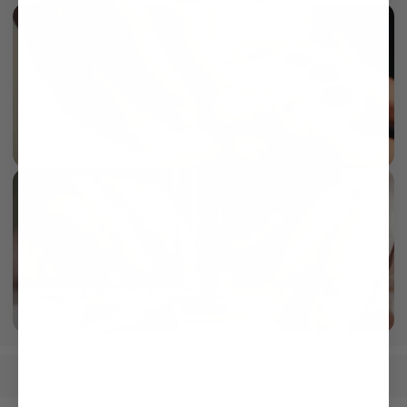
Perlmutt 3-Loch Knopf
mehr dazu
Gefertigt in eigener Manufaktur
mehr dazu
Herren
Hemden
Bügelleichte Hemden
/
/