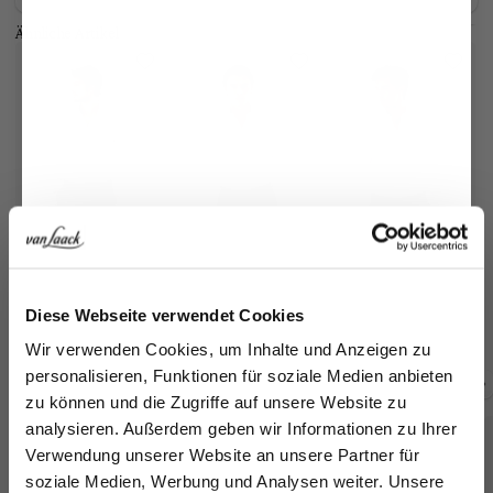
Ähnliche Artikel
Twill-Hemd
Twill-Hemd
Bügelfreies Twill-
T
Jetzt 15€ sparen!
Hemd
bügelfrei mit Haifischkragen
bügelfrei mit Umschlagmanschette
mit Umschlagmanschette
Diese Webseite verwendet Cookies
169,95 €
179,95 €
179,95 €
16
Melden Sie sich zu unserem Newsletter an und
Wir verwenden Cookies, um Inhalte und Anzeigen zu
sparen Sie 15€ auf Ihre Bestellung!
personalisieren, Funktionen für soziale Medien anbieten
zu können und die Zugriffe auf unsere Website zu
Zusammen kaufen mit
Email
analysieren. Außerdem geben wir Informationen zu Ihrer
Verwendung unserer Website an unsere Partner für
soziale Medien, Werbung und Analysen weiter. Unsere