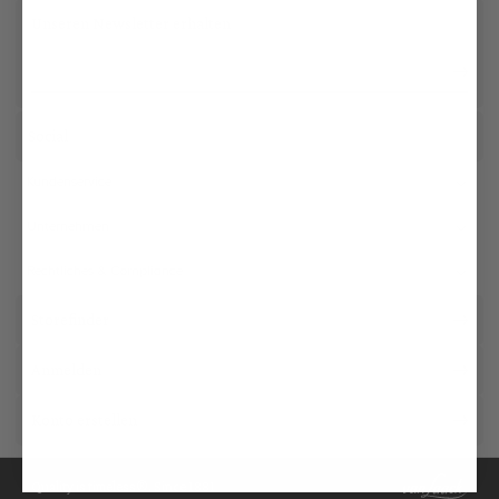
Unseren Newsletter erhalten
Social
Kundenservice
Unternehmen
Rechtliches & Compliance
Storefinder
Anmelden
Konto erstellen
Quality is timeless®. Since 1881