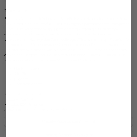
Informationen
Formelles Design spielt bei diesem Slim-Fit Herren-Hemd eine zentrale Rolle.
Das knitterfreie Oberhemd mit Haifischkragen, Sportmanschette und glatter
Leiste ist im körpernahen Slim Fit geschnitten. Perfekter Sitz ist ebenso
selbstverständlich wie edle Details, die den Charakter des Hemdes
unterstreichen. Hochwertige Baumwolle sorgt für angenehmsten Tragekomfort
mit minimalem Pflegeaufwand. Ob Hochzeiten oder Feste - ein eleganter
Begleiter, der sich einfach kombinieren lässt. Das Twill-Hemd entspricht dem
derzeitigen Zeitgeist und fügt sich perfekt in jedes Business-Outfit ein. Das
Streifenmuster macht es zu einem absoluten Must-Have.
Haifischkragen
Slim Fit
Bügelfrei
Sportmanschette
Modell:
vL-Rivara-SFN
Passform:
Slim Fit
Material:
100% Baumwolle
Artikelnummer:
20.2019.BQ.132960.780.40
Pflegehinweise zu diesem Artikel
Zahlung, Versand & Rückgabe