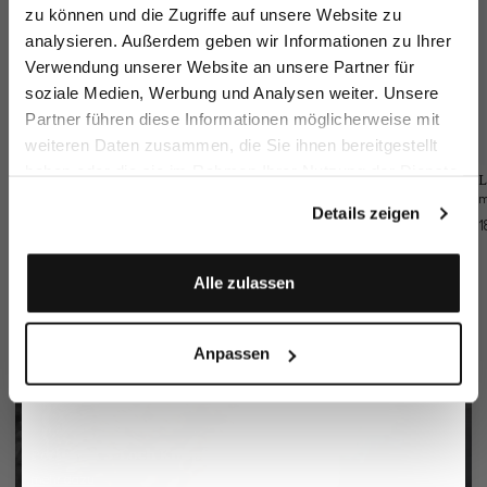
zu können und die Zugriffe auf unsere Website zu
Email
analysieren. Außerdem geben wir Informationen zu Ihrer
Verwendung unserer Website an unsere Partner für
soziale Medien, Werbung und Analysen weiter. Unsere
Vorname
Nachname
Partner führen diese Informationen möglicherweise mit
weiteren Daten zusammen, die Sie ihnen bereitgestellt
haben oder die sie im Rahmen Ihrer Nutzung der Dienste
Sakko
Hose
Einstecktuch
L
Geburtstag
gesammelt haben.
aus Wolle Slim Fit
aus Wolle Slim Fit
aus Seide mit Kontrastrahmen
Details zeigen
549,95 €
249,95 €
49,95 €
1
79,95 €
Anmelden
Alle zulassen
Anpassen
Perlmutt 3-Loch Knopf
mehr dazu