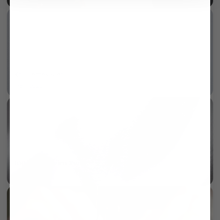
Knitterresistent
mehr dazu
KI
100/2 Vollzwirn Twill
mehr dazu