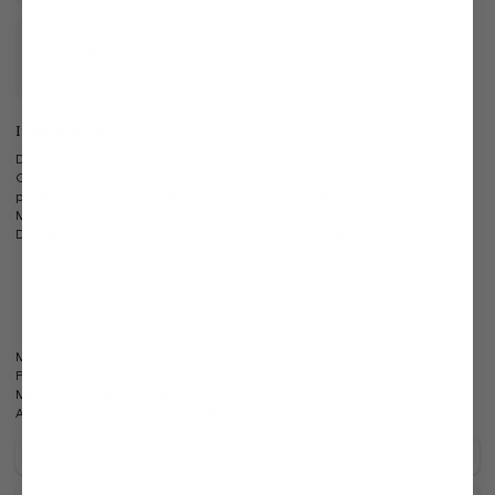
Eigene Manufaktur
Informationen
Dieses bügelfreie Slim Fit-Twill Hemd ist ein vielseitiges Essential für Ihre
Garderobe. Seine maskuline Ästhetik und dezente Taillierung machen es zum
perfekten Begleiter für Anlässe wie Hochzeiten oder Feste. Mit seinem Uni-
Muster und dem Kentkragen fügt es sich nahtlos in jedes Business-Outfit ein.
Die sportliche Manschette verleiht dem Hemd eine zeitgemäße Note.
Kentkragen
Slim Fit
Bügelfrei
Sportmanschette
Modell:
vL-Ret-SFN
Passform:
Slim Fit
Material:
100% Baumwolle
Artikelnummer:
20.2010.BQ.132241.720.40
Pflegehinweise zu diesem Artikel