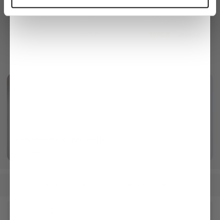
T-Shirt
Jeans
Ledergürtel
Langarm mit Rundhals Slim Fit
mit Stretch Slim Fit
mit abgerundeter Schließe
129,95 €
199,95 €
99,95 €
189,95 €
Merzerisierte Merinowolle
mehr dazu
Herren
Bekleidung
Pullover & Strickjacken
/
/
Unseren Newsletter erhalten