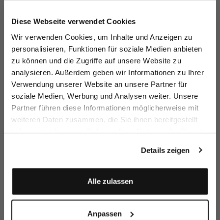
Jetzt 15€ sparen!
Diese Webseite verwendet Cookies
Melden Sie sich zu unserem Newsletter an und
Wir verwenden Cookies, um Inhalte und Anzeigen zu
sparen Sie 15€ auf Ihre Bestellung!
personalisieren, Funktionen für soziale Medien anbieten
zu können und die Zugriffe auf unsere Website zu
Email
Rundhalspullover
Rundhalspullover
Pullover
Ru
analysieren. Außerdem geben wir Informationen zu Ihrer
aus merzerisierter Merinowolle
aus merzerisierter Merinowolle mit Farbdetail
mit V-Ausschnitt aus Merzerisierter Merinowolle
Verwendung unserer Website an unsere Partner für
169,95 €
169,95 €
169,95 €
16
soziale Medien, Werbung und Analysen weiter. Unsere
Vorname
Nachname
Partner führen diese Informationen möglicherweise mit
weiteren Daten zusammen, die Sie ihnen bereitgestellt
Zusammen kaufen mit
haben oder die sie im Rahmen Ihrer Nutzung der Dienste
Geburtstag
gesammelt haben.
Details zeigen
Anmelden
Alle zulassen
Anpassen