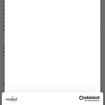
merzerisierter Merinowolle, bietet dieser Pullover ein angenehmes Tragegefühl
und eine edle Optik. Der Stehkragen verleiht dem Pullover eine zeitlose
Eleganz und unterstreicht den modernen Stil. Dieser Pullover ist vielseitig
kombinierbar und eignet sich sowohl für formelle Anlässe als auch für den
lässigen Freizeitlook. Die merzerisierte Merinowolle sorgt für eine angenehme
Wärmeisolierung und Atmungsaktivität, wodurch der Pullover das ganze Jahr
über getragen werden kann. Die Passform ist schlank und schmeichelhaft, was
dem Pullover eine moderne Silhouette verleiht.
Stehkragen
Schlanke Passform
Modell:
vL-Sandino-XX
Material:
100% Schurwolle
Artikelnummer:
82.8619..S00176.790.X3L
Pflegehinweise zu diesem Artikel
Zahlung, Versand & Rückgabe
Ähnliche Artikel