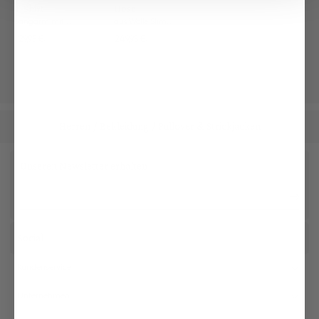
T-Shirt
Hose
Langarm mit Rundhals Slim Fit
aus Wolle Slim Fit
129,95 €
249,95 €
Herren
Bekleidung
Pullover & Strickjacken
/
/
Unseren Newsletter erhalten
Social
Kundenservice
Unternehmen