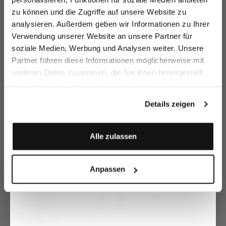
zu können und die Zugriffe auf unsere Website zu
Email
analysieren. Außerdem geben wir Informationen zu Ihrer
Verwendung unserer Website an unsere Partner für
soziale Medien, Werbung und Analysen weiter. Unsere
Vorname
Nachname
Partner führen diese Informationen möglicherweise mit
Pu
Troyer
Rundhalspullover
Rundhalspullover
Au
aus Kaschmir mit Farbdetail
aus Kaschmir
aus Kaschmir
weiteren Daten zusammen, die Sie ihnen bereitgestellt
2
399,95 €
349,95 €
349,95 €
469,95 €
399,95 €
399,95 €
haben oder die sie im Rahmen Ihrer Nutzung der Dienste
Geburtstag
gesammelt haben.
Details zeigen
Zusammen kaufen mit
Anmelden
Alle zulassen
Anpassen
Gürtel
mit silberner Schließe
189,95 €