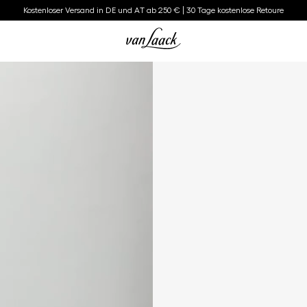
Kostenloser Versand in DE und AT ab 250 € | 30 Tage kostenlose Retoure