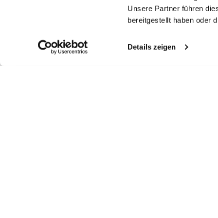
Unsere Partner führen die
bereitgestellt haben oder
Details zeigen
Ähnliche Artikel
Rollkragenpullove
Pullover
Rollkragenpullove
Pu
r
r
aus Ultrafeiner Merinowolle
oversized mit V-Ausschnitt
oversized aus Merinowolle