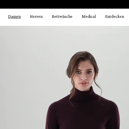
Bildergalerie überspringen
springen
Zur Hauptnavigation springen
Damen
Herren
Bettwäsche
Medical
Entdecken