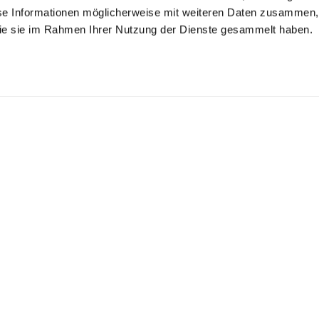
se Informationen möglicherweise mit weiteren Daten zusammen, 
 die sie im Rahmen Ihrer Nutzung der Dienste gesammelt haben.
llover
Rollkragenpullove
Rollkragenpullove
r
r
oversized mit V-Ausschnitt
aus Schweizer Baumwolljersey
aus Schweizer Baumwolljersey