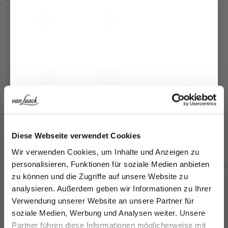
Popeline-Hemd
Popeline-Hemd
Popeline-Hemd
P
mit extralengem Arm und Umschlagmanschette
mit Haifischkragen
mit Haifischkragen
Tai
Jetzt 15€ sparen!
Diese Webseite verwendet Cookies
159,95 €
139,95 €
139,95 €
15
Melden Sie sich zu unserem Newsletter an und
Wir verwenden Cookies, um Inhalte und Anzeigen zu
sparen Sie 15€ auf Ihre Bestellung!
personalisieren, Funktionen für soziale Medien anbieten
Zusammen kaufen mit
zu können und die Zugriffe auf unsere Website zu
Email
analysieren. Außerdem geben wir Informationen zu Ihrer
Verwendung unserer Website an unsere Partner für
soziale Medien, Werbung und Analysen weiter. Unsere
Vorname
Nachname
Partner führen diese Informationen möglicherweise mit