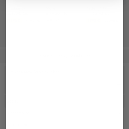
Strickjacke
Hose
Ledergürtel
aus Bouclé-Strick
mit weitem Bein und Bügelfalten
mit Dornschließe
199,95 €
269,95 €
99,95 €
249,95 €
229,95 €
Damen
Blusen
Casual Blusen
/
/
Unseren Newsletter erhalten
Social
Kundenservice
Unternehmen