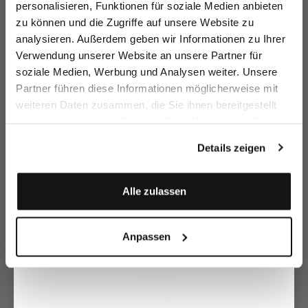
personalisieren, Funktionen für soziale Medien anbieten
zu können und die Zugriffe auf unsere Website zu
Email
analysieren. Außerdem geben wir Informationen zu Ihrer
Verwendung unserer Website an unsere Partner für
soziale Medien, Werbung und Analysen weiter. Unsere
Vorname
Nachname
Partner führen diese Informationen möglicherweise mit
Kurzarm
Kurzarm
Leinen-Hemdbluse
Tu
weiteren Daten zusammen, die Sie ihnen bereitgestellt
Hemdbluse
Hemdbluse
mit Postkaten-Druck
aus Leinen mit Häkelkragen
mit Palmen-Lochstickerei
haben oder die sie im Rahmen Ihrer Nutzung der Dienste
149,95 €
179,95 €
199,95 €
1
199,95 €
259,95 €
259,95 €
Geburtstag
gesammelt haben.
Details zeigen
Zusammen kaufen mit
Anmelden
Alle zulassen
Anpassen