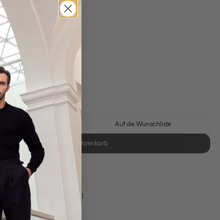
t
gl. Versandkosten
Lieferzeit: 1-3 Tage
 Look kaufen
Auf die Wunschliste
In den Warenkorb
se Retoure
s 11:00, Versand am selben Tag