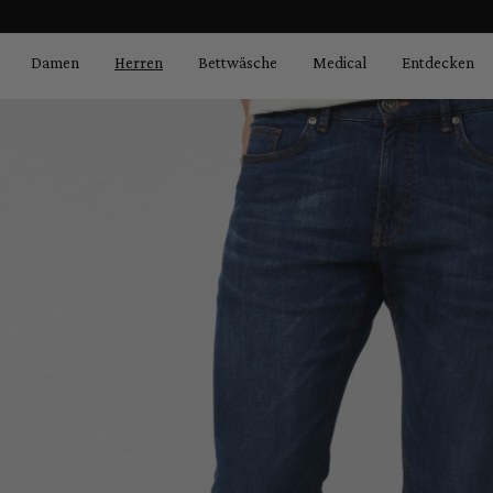
Bildergalerie überspringen
springen
Zur Hauptnavigation springen
Damen
Herren
Bettwäsche
Medical
Entdecken