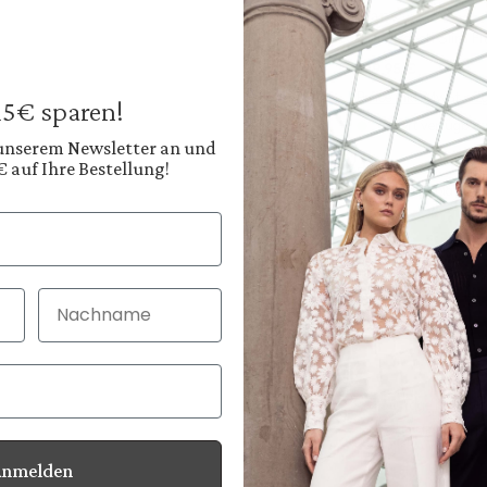
Jeans
mit Stretch Slim Fi
199,95 €
Preise inkl. MwSt. zz
 15€ sparen!
Sofort verfügbar, 
 unserem Newsletter an und
€ auf Ihre Bestellung!
Farbe:
Tiefes Indigoblau
Diesen
Nachname
30 Tage kostenlo
Bei Bestellung bi
Anmelden