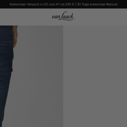
Kostenloser Versand in DE und AT ab 250 € | 30 Tage kostenlose Retoure