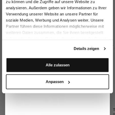
zu können und die Zugriffe auf unsere Website zu
Email
analysieren. Außerdem geben wir Informationen zu Ihrer
Verwendung unserer Website an unsere Partner für
soziale Medien, Werbung und Analysen weiter. Unsere
Jeans
Culotte
Businesshose
H
Vorname
Nachname
Partner führen diese Informationen möglicherweise mit
mit weitem Bein
Hose mit Bügelfalte
mit 7/8 länge Slim Fit
weiteren Daten zusammen, die Sie ihnen bereitgestellt
199,95 €
199,95 €
199,95 €
2
299,95 €
229,95 €
haben oder die sie im Rahmen Ihrer Nutzung der Dienste
Geburtstag
gesammelt haben.
Details zeigen
Zusammen kaufen mit
Anmelden
Alle zulassen
Anpassen
Flechtgürtel
aus elastischem Material
159,95 €
Tanktop
Blazer
T
aus Schweizer Baumwolljersey
aus Funktionsmesh