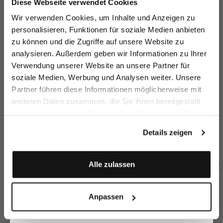
Diese Webseite verwendet Cookies
Ähnliche Artikel
Melden Sie sich zu unserem Newsletter an und
Wir verwenden Cookies, um Inhalte und Anzeigen zu
sparen Sie 15€ auf Ihre Bestellung!
personalisieren, Funktionen für soziale Medien anbieten
zu können und die Zugriffe auf unsere Website zu
Email
analysieren. Außerdem geben wir Informationen zu Ihrer
Verwendung unserer Website an unsere Partner für
soziale Medien, Werbung und Analysen weiter. Unsere
Vorname
Nachname
Partner führen diese Informationen möglicherweise mit
weiteren Daten zusammen, die Sie ihnen bereitgestellt
haben oder die sie im Rahmen Ihrer Nutzung der Dienste
Geburtstag
Hose aus
Hose aus
Hose aus
Ho
gesammelt haben.
Schurwolle
Schurwolle
Schurwolle
mit Straight Leg
mit Straight Leg
mit Bundfalten und Slim Leg
mi
Details zeigen
299,95 €
299,95 €
289,95 €
29
Anmelden
Alle zulassen
Zusammen kaufen mit
Anpassen