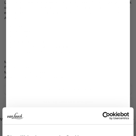
Luxuswebers Loro Piana verkörpert perfekt den hohen Anspruch von van Laack
an seine hausinternen Kreationen. Mit dieser Anzughose erhalten Sie nicht nur
ein superbequemes Essential, sondern auch einen unkomplizierten Office-
Allrounder.
Tailor-Fit
Schurwolle
Unifarben
Knopf-, Haken- und Reißverschluss
2 Eingrifftaschen vorne, 2 knöpfbare Leistentaschen hinten
Unser Model (1,83 m) trägt Größe 50
Modell:
vL-Hilko-H
Passform:
Tailor Fit
Material:
100% Schurwolle
Artikelnummer:
80.7804.16.H01000.090.23
Pflegehinweise zu diesem Artikel
Zahlung, Versand & Rückgabe
Look kaufen
Look kaufen
Weitere Looks
Jetzt 15€ sparen!