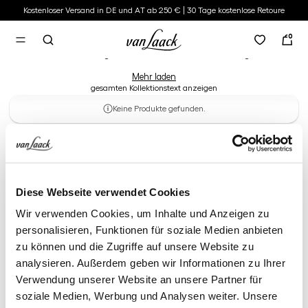
Kostenloser Versand in DE und AT ab 250 € | 30 Tage kostenlose Retoure
Klassische Schuhe
alt springen
0
Mit klassischen Schuhen können Sie nichts falsch machen | Unsere
Herrenschuhe sind elegante Business-Schuhe mit hohem Tragekomfort!
Mehr laden
gesamten Kollektionstext anzeigen
Keine Produkte gefunden.
Diese Webseite verwendet Cookies
Wir verwenden Cookies, um Inhalte und Anzeigen zu
personalisieren, Funktionen für soziale Medien anbieten
zu können und die Zugriffe auf unsere Website zu
analysieren. Außerdem geben wir Informationen zu Ihrer
Verwendung unserer Website an unsere Partner für
soziale Medien, Werbung und Analysen weiter. Unsere