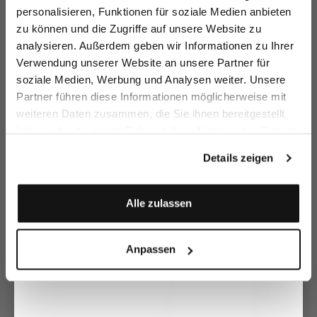
sparen Sie 15€ auf Ihre Bestellung!
personalisieren, Funktionen für soziale Medien anbieten
zu können und die Zugriffe auf unsere Website zu
Email
analysieren. Außerdem geben wir Informationen zu Ihrer
Verwendung unserer Website an unsere Partner für
soziale Medien, Werbung und Analysen weiter. Unsere
Vorname
Nachname
Partner führen diese Informationen möglicherweise mit
Bluse
Hemdbluse
Cropped Bluse
H
weiteren Daten zusammen, die Sie ihnen bereitgestellt
tailliert aus Seide mit Stretch
mit Schleifen-Manschetten
mit Brusttaschen
haben oder die sie im Rahmen Ihrer Nutzung der Dienste
Geburtstag
299,95 €
189,95 €
169,95 €
1
279,95 €
gesammelt haben.
Details zeigen
Zusammen kaufen mit
Anmelden
Alle zulassen
Anpassen