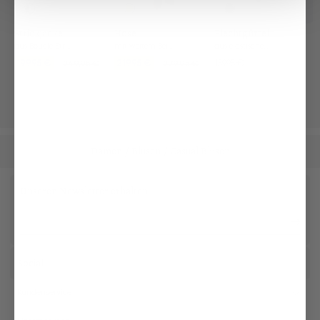
Strickjacke
Hose
Flechtgürtel
aus Bouclé-Strick
mit weitem Bein und mittelhohem Bund
aus elastischem Material
199,95 €
219,95 €
159,95 €
249,95 €
279,95 €
Damen
Blusen
Casual Blusen
/
/
Unseren Newsletter erhalten
Social
Kundenservice