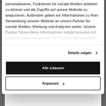
sparen Sie 15€ auf Ihre Bestellung!
personalisieren, Funktionen für soziale Medien anbieten
zu können und die Zugriffe auf unsere Website zu
Email
analysieren. Außerdem geben wir Informationen zu Ihrer
Verwendung unserer Website an unsere Partner für
soziale Medien, Werbung und Analysen weiter. Unsere
Vorname
Nachname
Partner führen diese Informationen möglicherweise mit
Hemdbluse
Hemdbluse
Hemdbluse
H
weiteren Daten zusammen, die Sie ihnen bereitgestellt
mit Perlen an Kragen und Manschetten
kurz geschnitten und gestreift
aus Popeline mit Lochstick-Saum
mi
haben oder die sie im Rahmen Ihrer Nutzung der Dienste
Geburtstag
149,95 €
149,95 €
149,95 €
9
289,95 €
199,95 €
229,95 €
gesammelt haben.
Details zeigen
Zusammen kaufen mit
Anmelden
Alle zulassen
Anpassen