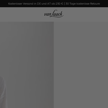
Kostenloser Versand in DE und AT ab 250 € | 30 Tage kostenlose Retoure