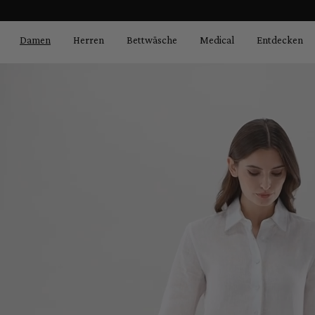
Bildergalerie überspringen
springen
Zur Hauptnavigation springen
Damen
Herren
Bettwäsche
Medical
Entdecken