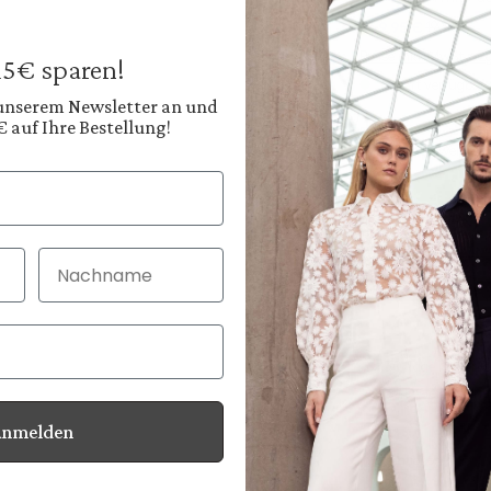
149,95 €
199,95 €
Preise inkl. MwSt. zz
 15€ sparen!
Sofort verfügbar, 
 unserem Newsletter an und
€ auf Ihre Bestellung!
Farbe:
Zartes Naturweiß
Nachname
30 Tage kostenlo
Bei Bestellung bi
Anmelden
Informationen