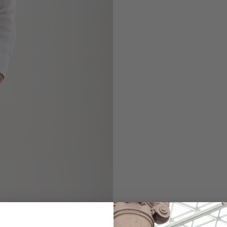
Hemdbluse
aus Leinen mit Pas