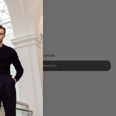
gl. Versandkosten
Lieferzeit: 1-3 Tage
Auf die Wunschliste
In den Warenkorb
se Retoure
s 11:00, Versand am selben Tag