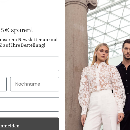
Businesshose
mit 7/8 länge Slim 
199,95 €
Preise inkl. MwSt. zz
 15€ sparen!
Sofort verfügbar, 
 unserem Newsletter an und
€ auf Ihre Bestellung!
Farbe:
Helles Sandbeige
Nachname
30 Tage kostenlo
Bei Bestellung bi
Anmelden