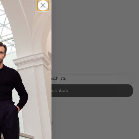
Fit
gl. Versandkosten
Lieferzeit: 1-3 Tage
Auf die Wunschliste
In den Warenkorb
se Retoure
s 11:00, Versand am selben Tag