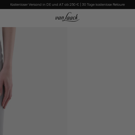
Kostenloser Versand in DE und AT ab 250 € | 30 Tage kostenlose Retoure