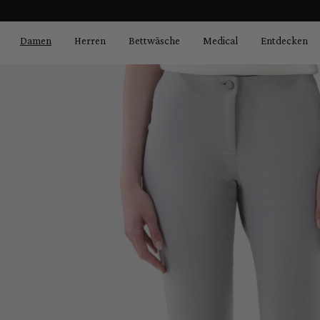
Bildergalerie überspringen
springen
Zur Hauptnavigation springen
Damen
Herren
Bettwäsche
Medical
Entdecken