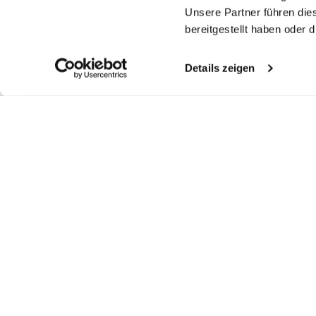
Unsere Partner führen die
bereitgestellt haben oder
Details zeigen
Ähnliche Artikel
Boxershorts
Boxershorts
Boxershorts
Bo
aus Popeline Kariert
aus Baumwolle
gestreift aus Popeline