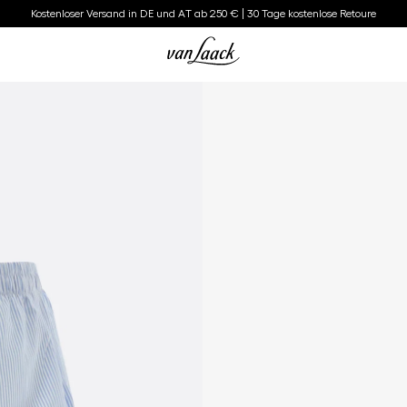
Kostenloser Versand in DE und AT ab 250 € | 30 Tage kostenlose Retoure