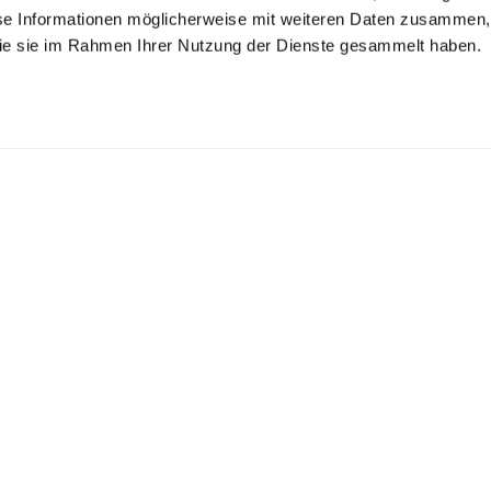
se Informationen möglicherweise mit weiteren Daten zusammen, 
 die sie im Rahmen Ihrer Nutzung der Dienste gesammelt haben.
xershorts
Oxford
Boxershorts
Boxershorts
gestreift aus Popeline
fein gestreift
mit Fischgrat Struktur