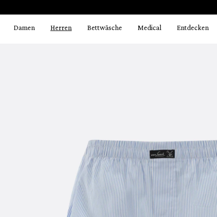
Bildergalerie überspringen
springen
Zur Hauptnavigation springen
Damen
Herren
Bettwäsche
Medical
Entdecken